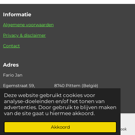
Informatie
Algemene voorwaarden
Privacy & disclaimer
Contact
Adres
Fario Jan
Egemstraat 59, 8740 Pittem (België)
Deze website gebruikt cookies voor
+32 (0)495 36 42 97 email: fario.jan@skynet.be
analyse-doeleinden en/of het tonen van
© 2024 Fariojan
advertenties. Door gebruik te blijven maken
van de site gaat u hiermee akkoord.
Akkoord
E-mailadres
Telefoonnummer
Kaart
Facebook