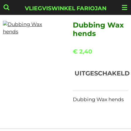
Ga
VLIEGVISWINKEL FARIOJAN
direct
naar
Dubbing Wax
de
hends
hoofdinhoud
€ 2,40
UITGESCHAKELD
Dubbing Wax hends