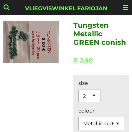
Ga
VLIEGVISWINKEL FARIOJAN
direct
naar
Tungsten
de
Metallic
hoofdinhoud
GREEN conish
€ 2,90
size
colour