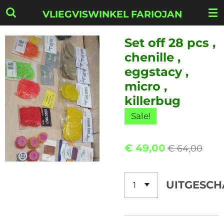
Ga
VLIEGVISWINKEL FARIOJAN
direct
naar
Set off 28 pcs ,
de
chenille ,
hoofdinhoud
eggstacy ,
micro ,
killerbug
Sale!
€ 49,00
€ 64,00
UITGESCH