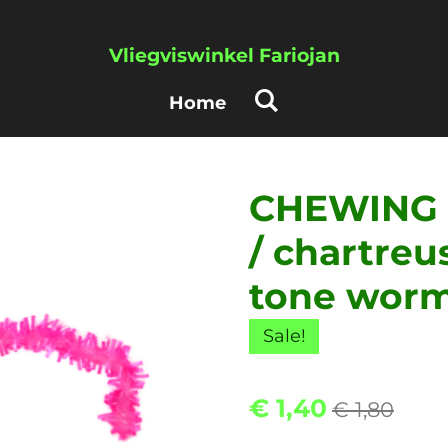
Vliegviswinkel Fariojan
Home
CHEWING 
/ chartreus
tone wor
Sale!
€ 1,40
€ 1,80