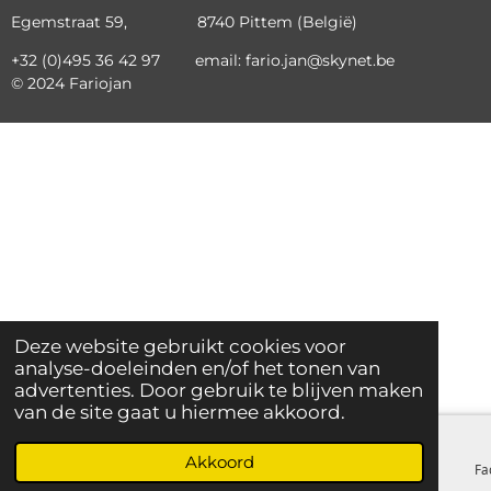
Egemstraat 59, 8740 Pittem (België)
+32 (0)495 36 42 97 email: fario.jan@skynet.be
© 2024 Fariojan
Deze website gebruikt cookies voor
analyse-doeleinden en/of het tonen van
advertenties. Door gebruik te blijven maken
van de site gaat u hiermee akkoord.
Akkoord
E-mailadres
Telefoonnummer
Kaart
Fa