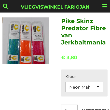
Ga
VLIEGVISWINKEL FARIOJAN
direct
naar
Pike Skinz
de
Predator Fibre
hoofdinhoud
van
Jerkbaitmania
€ 3,80
Kleur