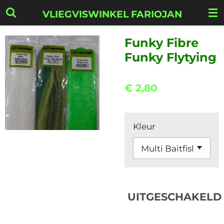
Ga
VLIEGVISWINKEL FARIOJAN
direct
naar
Funky Fibre
de
Funky Flytying
hoofdinhoud
€ 2,80
Kleur
UITGESCHAKELD