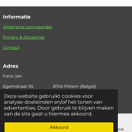
Informatie
Algemene voorwaarden
Privacy & disclaimer
Contact
Adres
Fario Jan
Egemstraat 59, 8740 Pittem (België)
Deze website gebruikt cookies voor
+32 (0)495 36 42 97 email: fario.jan@skynet.be
analyse-doeleinden en/of het tonen van
© 2024 Fariojan
advertenties. Door gebruik te blijven maken
van de site gaat u hiermee akkoord.
Akkoord
E-mailadres
Telefoonnummer
Kaart
Facebook