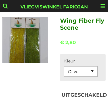
Ga
VLIEGVISWINKEL FARIOJAN
direct
naar
Wing Fiber Fly
de
Scene
hoofdinhoud
€ 2,80
Kleur
UITGESCHAKELD