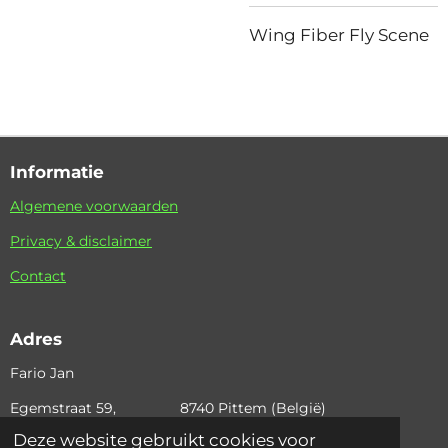
Wing Fiber Fly Scene
Informatie
Algemene voorwaarden
Privacy & disclaimer
Contact
Adres
Fario Jan
Egemstraat 59, 8740 Pittem (België)
Deze website gebruikt cookies voor
+32 (0)495 36 42 97 email: fario.jan@skynet.be