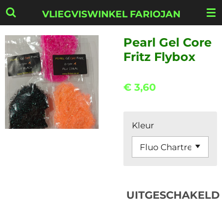
Ga
VLIEGVISWINKEL FARIOJAN
direct
naar
Pearl Gel Core
de
Fritz Flybox
hoofdinhoud
€ 3,60
Kleur
UITGESCHAKELD