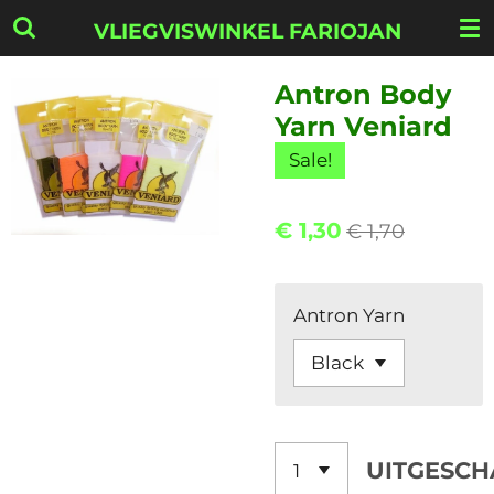
Ga
VLIEGVISWINKEL FARIOJAN
direct
naar
Antron Body
de
Yarn Veniard
hoofdinhoud
Sale!
€ 1,30
€ 1,70
Antron Yarn
UITGESCH