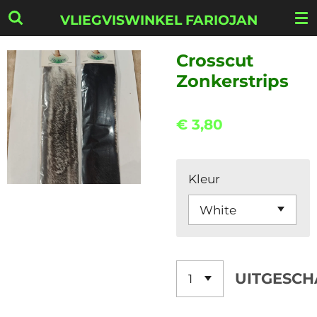
Ga
VLIEGVISWINKEL FARIOJAN
direct
naar
Crosscut
de
Zonkerstrips
hoofdinhoud
€ 3,80
Kleur
UITGESCH