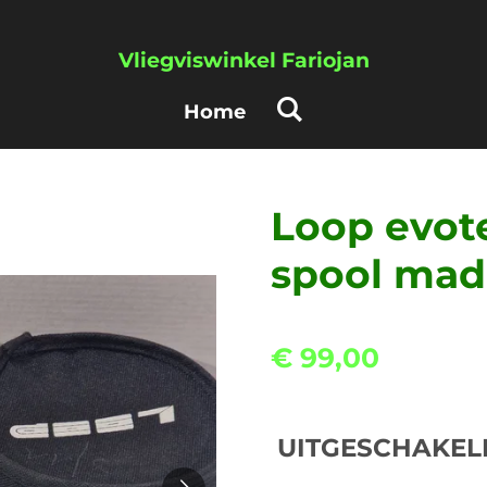
Vliegviswinkel Fariojan
Home
Loop evot
spool mad
€ 99,00
UITGESCHAKEL