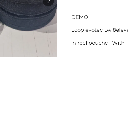
DEMO
Loop evotec Lw 8elev
In reel pouche . With f