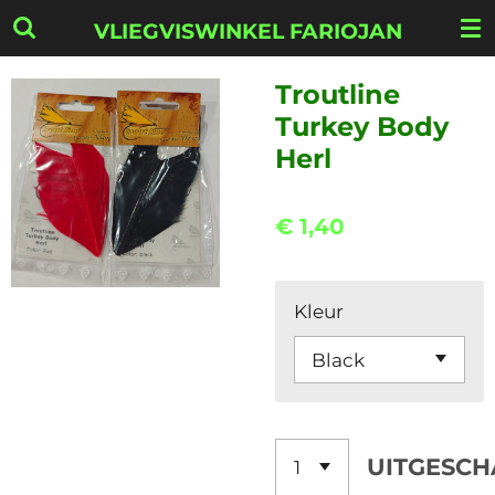
Ga
VLIEGVISWINKEL FARIOJAN
direct
naar
Troutline
de
Turkey Body
hoofdinhoud
Herl
€ 1,40
Kleur
UITGESCH