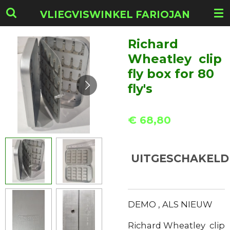
Ga
VLIEGVISWINKEL FARIOJAN
direct
naar
Richard
de
Wheatley clip
hoofdinhoud
fly box for 80
fly's
€ 68,80
UITGESCHAKELD
DEMO , ALS NIEUW
Richard Wheatley clip