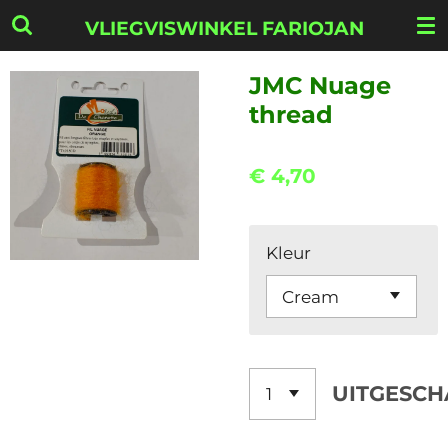
Ga
VLIEGVISWINKEL FARIOJAN
direct
naar
JMC Nuage
de
thread
hoofdinhoud
€ 4,70
Kleur
UITGESCH