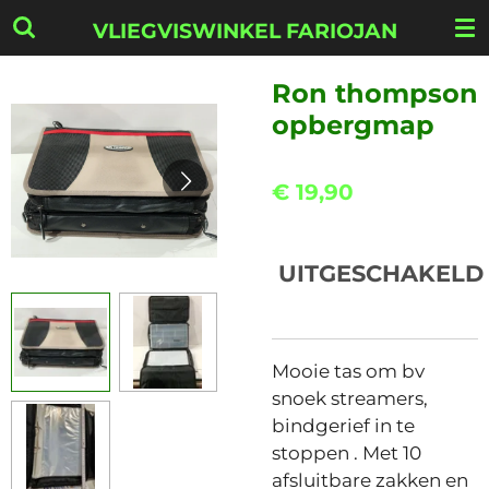
Ga
VLIEGVISWINKEL FARIOJAN
direct
naar
Ron thompson
de
opbergmap
hoofdinhoud
€ 19,90
UITGESCHAKELD
Mooie tas om bv
snoek streamers,
bindgerief in te
stoppen . Met 10
afsluitbare zakken en