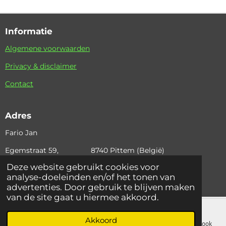
Informatie
Algemene voorwaarden
Privacy & disclaimer
Contact
Adres
Fario Jan
Egemstraat 59, 8740 Pittem (België)
Deze website gebruikt cookies voor
+32 (0)495 36 42 97 email: fario.jan@skynet.be
analyse-doeleinden en/of het tonen van
© 2024 Fariojan
advertenties. Door gebruik te blijven maken
van de site gaat u hiermee akkoord.
Akkoord
E-mailadres
Telefoonnummer
Kaart
Facebook