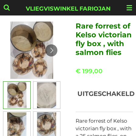
Ga
VLIEGVISWINKEL FARIOJAN
direct
naar
Rare forrest of
de
Kelso victorian
hoofdinhoud
fly box , with
salmon flies
€ 199,00
UITGESCHAKELD
Rare forrest of Kelso
victorian fly box , with
a 25 salmon flies on