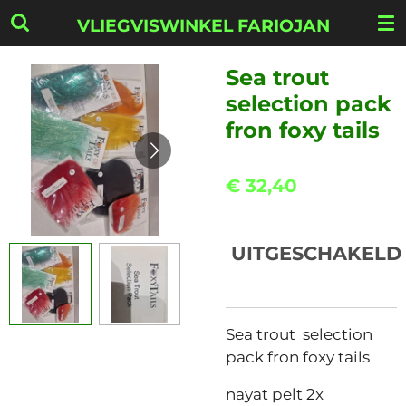
Ga
VLIEGVISWINKEL FARIOJAN
direct
naar
Sea trout
de
selection pack
hoofdinhoud
fron foxy tails
€ 32,40
UITGESCHAKELD
Sea trout selection
pack fron foxy tails
nayat pelt 2x