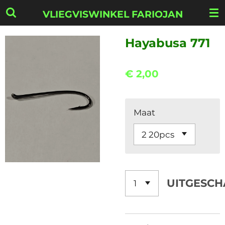
Ga
VLIEGVISWINKEL FARIOJAN
direct
naar
Hayabusa 771
de
hoofdinhoud
€ 2,00
Maat
UITGESCH