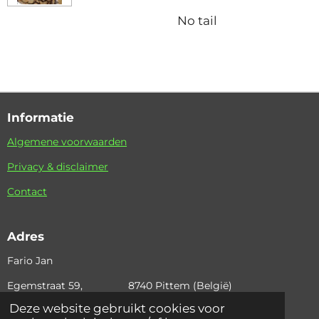
No tail
Informatie
Algemene voorwaarden
Privacy & disclaimer
Contact
Adres
Fario Jan
Egemstraat 59, 8740 Pittem (België)
Deze website gebruikt cookies voor
+32 (0)495 36 42 97 email: fario.jan@skynet.be