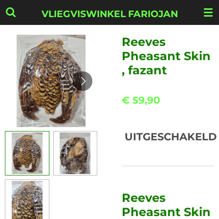
Ga
VLIEGVISWINKEL FARIOJAN
direct
naar
Reeves
de
Pheasant Skin
hoofdinhoud
, fazant
€ 59,90
UITGESCHAKELD
Reeves
Pheasant Skin