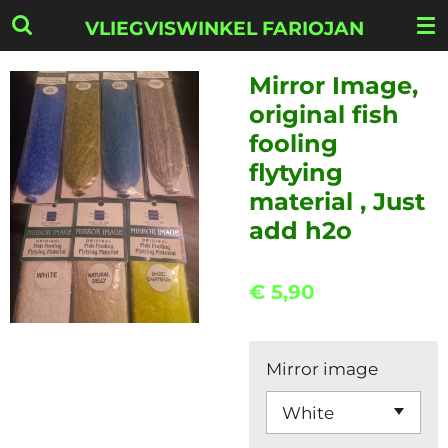
Ga
VLIEGVISWINKEL FARIOJAN
direct
naar
Mirror Image,
de
original fish
hoofdinhoud
fooling
flytying
material , Just
add h2o
€ 5,90
Mirror image