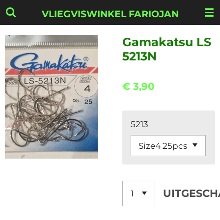
Ga
VLIEGVISWINKEL FARIOJAN
direct
naar
Gamakatsu LS
de
5213N
hoofdinhoud
€ 3,90
5213
UITGESCH