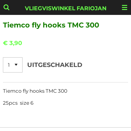
Ga
VLIEGVISWINKEL FARIOJAN
direct
naar
Tiemco fly hooks TMC 300
de
hoofdinhoud
€ 3,90
UITGESCHAKELD
Tiemco fly hooks TMC 300
25pcs size 6