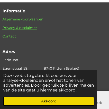
Informatie
Algemene voorwaarden
Privacy & disclaimer
Contact
Adres
Fario Jan
Egemstraat 59, 8740 Pittem (België)
Deze website gebruikt cookies voor
+32 (0)495 36 42 97 email: fario.jan@skynet.be
analyse-doeleinden en/of het tonen van
© 2024 Fariojan
advertenties. Door gebruik te blijven maken
van de site gaat u hiermee akkoord.
Akkoord
E-mailadres
Telefoonnummer
Kaart
Facebook