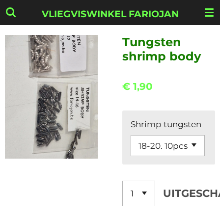
Ga
VLIEGVISWINKEL FARIOJAN
direct
naar
Tungsten
de
shrimp body
hoofdinhoud
€ 1,90
Shrimp tungsten
UITGESCH