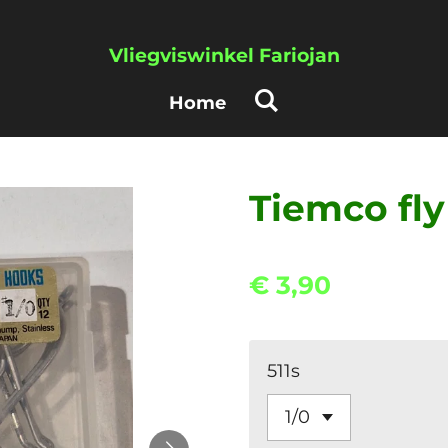
Vliegviswinkel Fariojan
Home
Tiemco fly
€ 3,90
511s