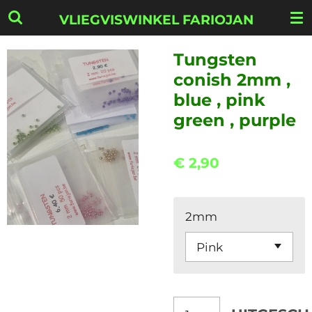
Ga
VLIEGVISWINKEL FARIOJAN
direct
naar
Tungsten
de
conish 2mm ,
hoofdinhoud
blue , pink
green , purple
€ 2,90
2mm