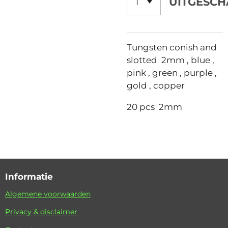
UITGESCH
Tungsten conish and
slotted 2mm , blue ,
pink , green , purple ,
gold , copper
20 pcs 2mm
Informatie
Algemene voorwaarden
Privacy & disclaimer