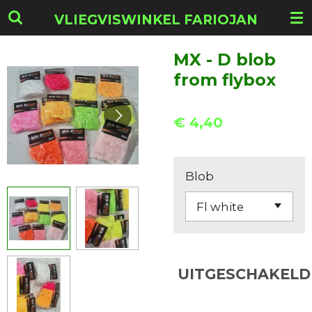
Ga
VLIEGVISWINKEL FARIOJAN
direct
naar
MX - D blob
de
from flybox
hoofdinhoud
€ 4,40
Blob
UITGESCHAKELD