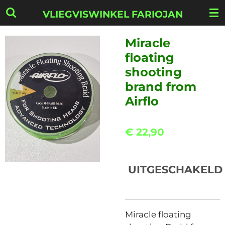
Ga
VLIEGVISWINKEL FARIOJAN
direct
naar
Miracle
de
floating
hoofdinhoud
shooting
brand from
Airflo
€ 22,90
UITGESCHAKELD
Miracle floating