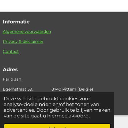
Informatie
Algemene voorwaarden
Privacy & disclaimer
Contact
Adres
Fario Jan
Egemstraat 59, 8740 Pittem (België)
Deze website gebruikt cookies voor
+32 (0)495 36 42 97 email: fario.jan@skynet.be
analyse-doeleinden en/of het tonen van
© 2024 Fariojan
advertenties. Door gebruik te blijven maken
van de site gaat u hiermee akkoord.