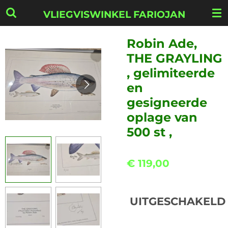
Ga
VLIEGVISWINKEL FARIOJAN
direct
naar
Robin Ade,
de
THE GRAYLING
hoofdinhoud
, gelimiteerde
en
gesigneerde
oplage van
500 st ,
€ 119,00
UITGESCHAKELD