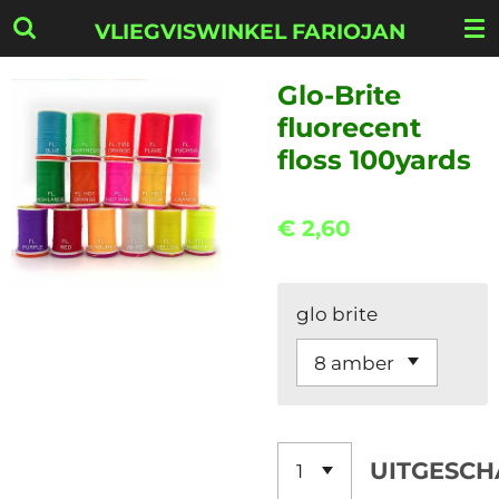
Ga
VLIEGVISWINKEL FARIOJAN
direct
naar
Glo-Brite
de
fluorecent
hoofdinhoud
floss 100yards
€ 2,60
glo brite
UITGESCH