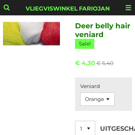
Ga
VLIEGVISWINKEL FARIOJAN
direct
naar
Deer belly hair
de
veniard
hoofdinhoud
Sale!
€ 4,30
€ 5,40
Veniard
UITGESCH